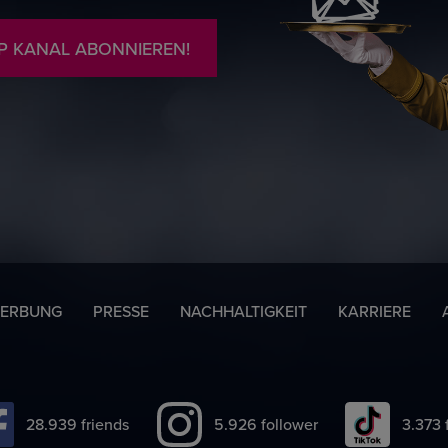
P KANAL ABONNIEREN!
ERBUNG
PRESSE
NACHHALTIGKEIT
KARRIERE
35.476
friends
7.264
follower
4.133
f