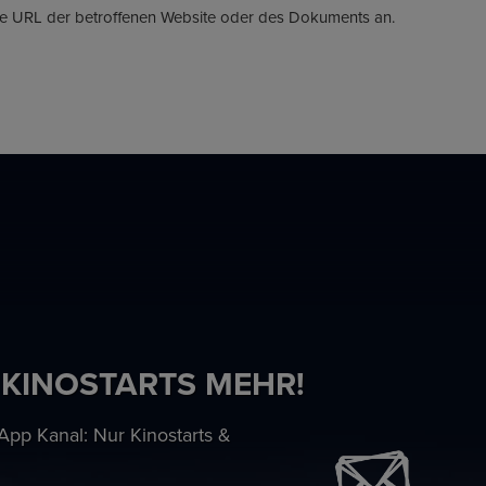
ie URL der betroffenen Website oder des Dokuments an.
 KINOSTARTS MEHR!
pp Kanal: Nur Kinostarts &