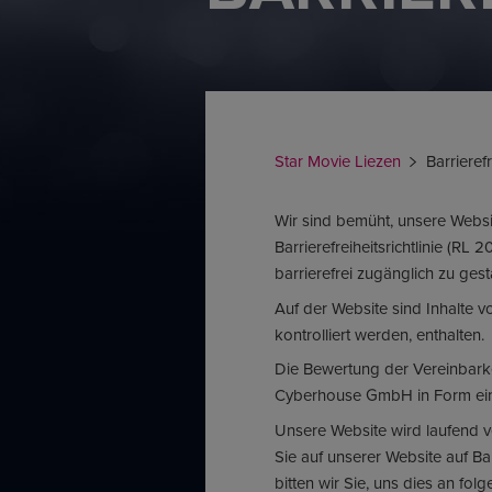
Star Movie Liezen
Barrierefr
Wir sind bemüht, unsere Websi
Barrierefreiheitsrichtlinie (R
barrierefrei zugänglich zu gest
Auf der Website sind Inhalte vo
kontrolliert werden, enthalten.
Die Bewertung der Vereinbarke
Cyberhouse GmbH in Form eine
Unsere Website wird laufend v
Sie auf unserer Website auf B
bitten wir Sie, uns dies an fol