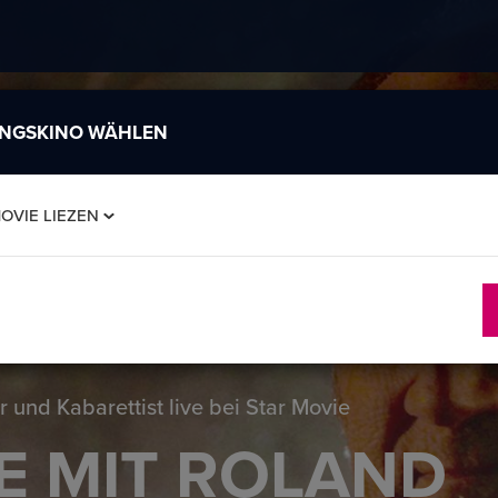
INGSKINO WÄHLEN
OVIE LIEZEN
 und Kabarettist live bei Star Movie
E MIT ROLAND