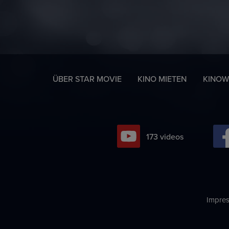
ÜBER STAR MOVIE
KINO MIETEN
KINOW
223
videos
Impre