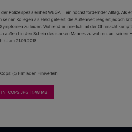
i der Polizeispezialeinheit WEGA – ein höchst fordernder Alltag. Als e
n seinen Kollegen als Held gefeiert, die Außenwelt reagiert jedoch kri
ymptomen zu leiden. Während er innerlich mit der Ohnmacht kämpft,
ach außen hin den Schein des starken Mannes zu wahren, um seinen Hel
ich ist am 21.09.2018
Cops: (c) Filmladen Filmverleih
IN_COPS.JPG
| 1.48 MB