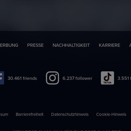
ERBUNG
PRESSE
NACHHALTIGKEIT
KARRIERE
39.228
friends
8.032
follower
4.570
ssum
Barrierefreiheit
Datenschutzhinweis
Cookie-Hinweis