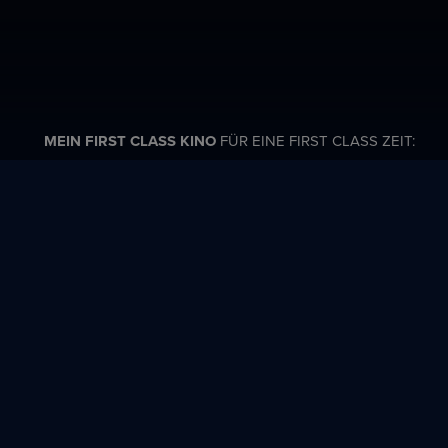
MEIN FIRST CLASS KINO
FÜR EINE FIRST CLASS ZEIT:
e
RE JUBILÄUM
Ori
Alter