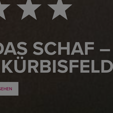
AS SCHAF –
 KÜRBISFEL
SEHEN