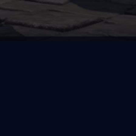
Star Movie Tulln
Programm
Filme
25 JAHRE SHREK
...