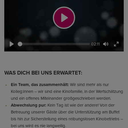
Play
Seek
Current
02:11
time
Play
Toggle
Toggl
Mute
Fullsc
WAS DICH BEI UNS ERWARTET:
Ein Team, das zusammenhält:
Wir sind mehr als nur
Kolleg:innen – wir sind eine Kinofamilie, in der Wertschätzung
und ein offenes Miteinander großgeschrieben werden.
Abwechslung pur:
Kein Tag ist wie der andere! Von der
Betreuung unserer Gäste über die Unterstützung am Buffet
bis hin zur Sicherstellung eines reibungslosen Kinobetriebs –
bei uns wird es nie langweilig.