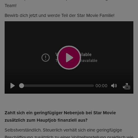
Team!
Bewirb dich jetzt und werde Teil der Star Movie Familie!
Play
Seek
Current
00:00
time
Play
Toggle
Toggl
Mute
Fullsc
Zahlt sich ein geringfügiger Nebenjob bei Star Movie
zusätzlich zum Hauptjob finanziell aus?
Selbstverständlich. Steuerlich verhält sich eine geringfügige
Beschäftigung zusätzlich zu einer Vollzeitanstellung praktisch wie