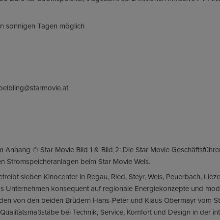
 an sonnigen Tagen möglich
hoelbling@starmovie.at
 Anhang © Star Movie Bild 1 & Bild 2: Die Star Movie Geschäftsführer
n Stromspeicheranlagen beim Star Movie Wels.
reibt sieben Kinocenter in Regau, Ried, Steyr, Wels, Peuerbach, Liezen
das Unternehmen konsequent auf regionale Energiekonzepte und mode
rden von den beiden Brüdern Hans-Peter und Klaus Obermayr vom S
 Qualitätsmaßstäbe bei Technik, Service, Komfort und Design in der in