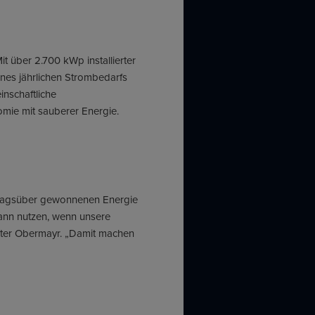
t über 2.700 kWp installierter
nes jährlichen Strombedarfs
nschaftliche
mie mit sauberer Energie.
er tagsüber gewonnenen Energie
ann nutzen, wenn unsere
eter Obermayr. „Damit machen