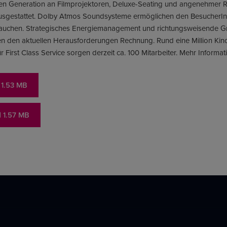
sten Generation an Filmprojektoren, Deluxe-Seating und angenehmer 
sgestattet. Dolby Atmos Soundsysteme ermöglichen den BesucherInnen
tauchen. Strategisches Energiemanagement und richtungsweisende Gro
en den aktuellen Herausforderungen Rechnung. Rund eine Million Kin
ür First Class Service sorgen derzeit ca. 100 Mitarbeiter. Mehr Inform
| 1.53 MB
| 1.57 MB