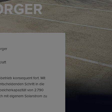
ORGER
orger
raft
etrieb konsequent fort. Mit
tscheidenden Schritt in die
peicherkapazität von 2.790
ch mit eigenem Solarstrom zu