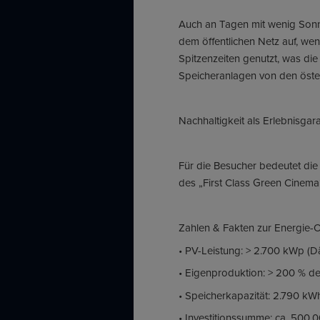
Auch an Tagen mit wenig Sonne
dem öffentlichen Netz auf, we
Spitzenzeiten genutzt, was die 
Speicheranlagen von den öste
Nachhaltigkeit als Erlebnisgara
Für die Besucher bedeutet die 
des „First Class Green Cinem
Zahlen & Fakten zur Energie-O
• PV-Leistung: > 2.700 kWp (D
• Eigenproduktion: > 200 % des
• Speicherkapazität: 2.790 kW
• Investitionssumme: ca. 500.