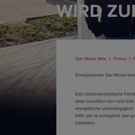
WIRD ZU
Star Movie Wels
Presse
Energiepionier Star Movie wir
Das oberösterreichische Famil
einer Investition von rund 50
energetische Unabhängigkeit.
kWh, die es ermöglicht, den g
bestreiten.