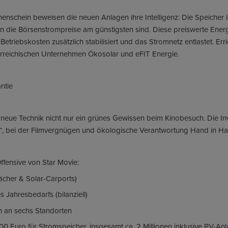
nschein beweisen die neuen Anlagen ihre Intelligenz: Die Speicher 
nn die Börsenstrompreise am günstigsten sind. Diese preiswerte Energ
Betriebskosten zusätzlich stabilisiert und das Stromnetz entlastet. Err
rreichischen Unternehmen Ökosolar und eFIT Energie.
ntie
neue Technik nicht nur ein grünes Gewissen beim Kinobesuch. Die Inves
a“, bei der Filmvergnügen und ökologische Verantwortung Hand in H
ffensive von Star Movie:
ächer & Solar-Carports)
 Jahresbedarfs (bilanziell)
h an sechs Standorten
000 Euro für Stromspeicher, insgesamt ca. 2 Millionen inklusive PV-A