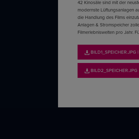
42 Kinosäle sind mit der neu
modernste Lüftungsanlagen au
die Handlung des Films einzu
Anlagen & Stromspeicher zoll
Filmerlebniswelten pro Jahr. F
BILD1_SPEICHER.JPG
BILD2_SPEICHER.JPG