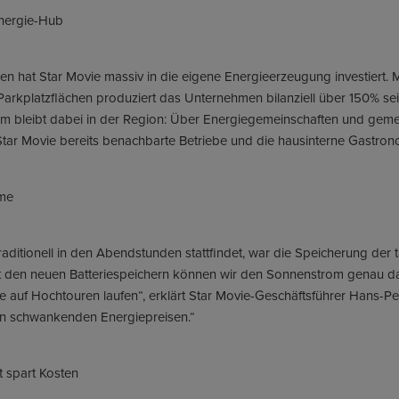
nergie-Hub
 hat Star Movie massiv in die eigene Energieerzeugung investiert. Mi
arkplatzflächen produziert das Unternehmen bilanziell über 150% sei
om bleibt dabei in der Region: Über Energiegemeinschaften und gemei
ar Movie bereits benachbarte Betriebe und die hausinterne Gastrono
ime
raditionell in den Abendstunden stattfindet, war die Speicherung d
t den neuen Batteriespeichern können wir den Sonnenstrom genau d
 auf Hochtouren laufen“, erklärt Star Movie-Geschäftsführer Hans-P
n schwankenden Energiepreisen.“
 spart Kosten