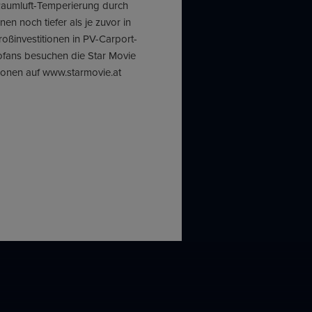
Raumluft-Temperierung durch
 noch tiefer als je zuvor in
ßinvestitionen in PV-Carport-
ofans besuchen die Star Movie
ationen auf www.starmovie.at