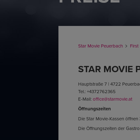
Star Movie Peuerbach
First
STAR MOVIE 
Hauptstraße 7 | 4722 Peuerb
Tel.: +4372762365
E-Mail:
office@starmovie.at
Öffnungszeiten
Die Star Movie-Kassen öffnen 
Die Öffnungszeiten der Gastro