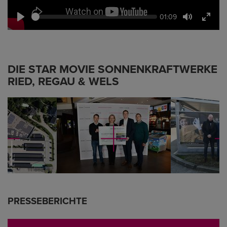
Seek
Current
01:09
time
Play
Toggle
Toggl
Mute
Fullsc
DIE STAR MOVIE SONNENKRAFTWERKE
RIED, REGAU & WELS
PRESSEBERICHTE