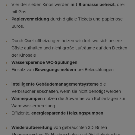
Vier der sieben Kinos werden
mit Biomasse beheizt,
drei
mit Gas.
Papiervermeidung
durch digitale Tickets und papierlose
Büros.
Durch Quellluftheizungen heizen wir dort, wo sich unsere
Gäste aufhalten und nicht große Lufträume auf den Decken
der Kinosäle
Wassersparende WC-Spülungen
Einsatz von
Bewegungsmeldern
bei Beleuchtungen
intelligente Gebäudemanagementsysteme
die
Verbraucher abschalten, wenn sie nicht benötigt werden
Wärmepumpen
nutzen die Abwärme von Kühlanlagen zur
Warmwasserbereitung
Effiziente,
energiesparende Heizungspumpen
Wiederaufbereitung
von gebrauchten 3D-Brillen
Mehrwegsystem für Nachoschalen und Getränkebecher