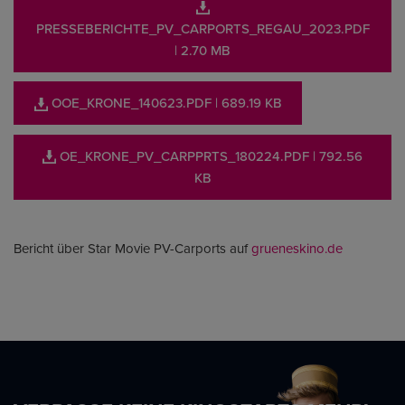
PRESSEBERICHTE_PV_CARPORTS_REGAU_2023.PDF
| 2.70 MB
OOE_KRONE_140623.PDF
| 689.19 KB
OE_KRONE_PV_CARPPRTS_180224.PDF
| 792.56
KB
Bericht über Star Movie PV-Carports auf
grueneskino.de