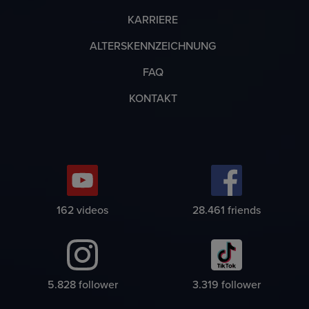
KARRIERE
ALTERSKENNZEICHNUNG
FAQ
KONTAKT
190
videos
33.397
friends
6.838
follower
3.893
follower