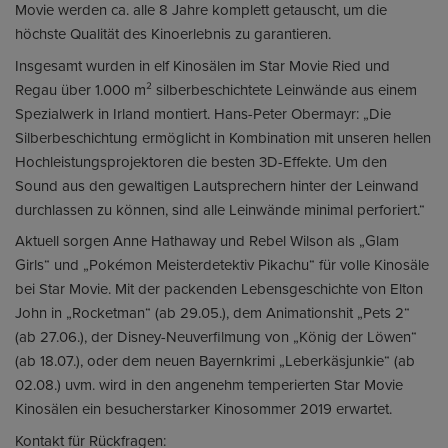
Movie werden ca. alle 8 Jahre komplett getauscht, um die
höchste Qualität des Kinoerlebnis zu garantieren.
Insgesamt wurden in elf Kinosälen im Star Movie Ried und
Regau über 1.000 m² silberbeschichtete Leinwände aus einem
Spezialwerk in Irland montiert. Hans-Peter Obermayr: „Die
Silberbeschichtung ermöglicht in Kombination mit unseren hellen
Hochleistungsprojektoren die besten 3D-Effekte. Um den
Sound aus den gewaltigen Lautsprechern hinter der Leinwand
durchlassen zu können, sind alle Leinwände minimal perforiert.“
Aktuell sorgen Anne Hathaway und Rebel Wilson als „Glam
Girls“ und „Pokémon Meisterdetektiv Pikachu“ für volle Kinosäle
bei Star Movie. Mit der packenden Lebensgeschichte von Elton
John in „Rocketman“ (ab 29.05.), dem Animationshit „Pets 2“
(ab 27.06.), der Disney-Neuverfilmung von „König der Löwen“
(ab 18.07.), oder dem neuen Bayernkrimi „Leberkäsjunkie“ (ab
02.08.) uvm. wird in den angenehm temperierten Star Movie
Kinosälen ein besucherstarker Kinosommer 2019 erwartet.
Kontakt für Rückfragen: