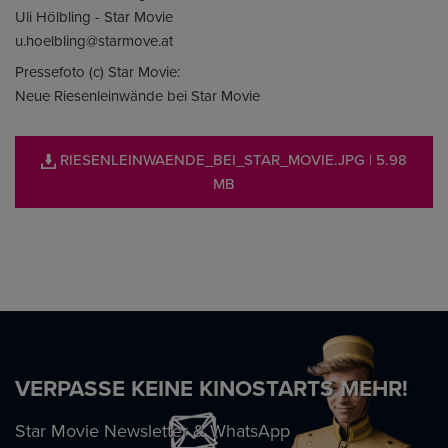
Uli Hölbling - Star Movie
u.hoelbling@starmove.at
Pressefoto (c) Star Movie:
Neue Riesenleinwände bei Star Movie
RIESENLEINWAENDE_BEI_STAR_MOVIE.JPG
| 5.98
MB
VERPASSE KEINE KINOSTARTS MEHR!
Star Movie Newsletter & WhatsApp