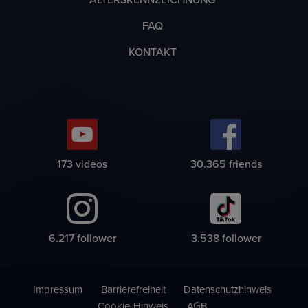
FAQ
KONTAKT
185
videos
32.578
friends
6.671
follower
3.796
follower
Impressum
Barrierefreiheit
Datenschutzhinweis
Cookie-Hinweis
AGB