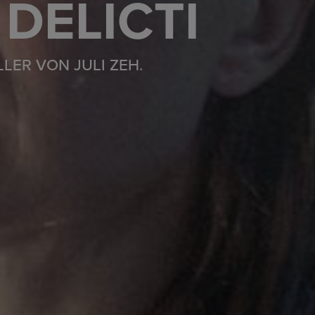
DELICTI
LER VON JULI ZEH.