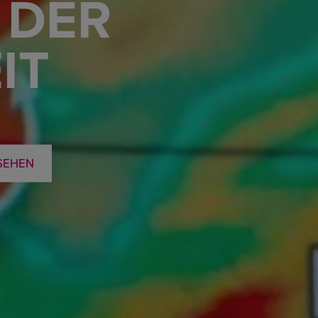
 DER
IT
SEHEN