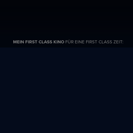
MEIN FIRST CLASS KINO
FÜR EINE FIRST CLASS ZEIT:
Filme
RE JUBILÄUM
Ori
Alter