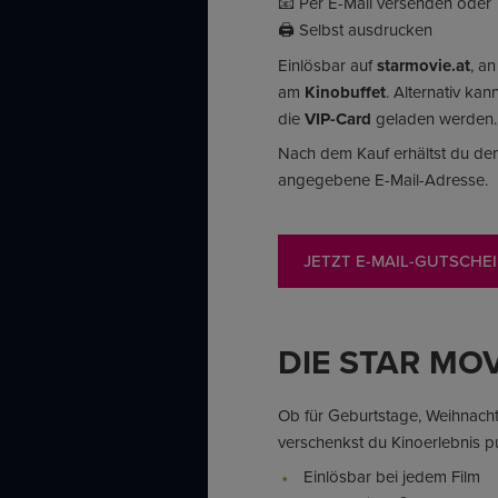
📧 Per E-Mail versenden oder
🖨️ Selbst ausdrucken
Einlösbar auf
starmovie.at
, a
am
Kinobuffet
. Alternativ ka
die
VIP-Card
geladen werden.
Nach dem Kauf erhältst du den
angegebene E-Mail-Adresse.
JETZT E-MAIL-GUTSCHE
DIE STAR MO
Ob für Geburtstage, Weihnacht
verschenkst du Kinoerlebnis pu
Einlösbar bei jedem Film