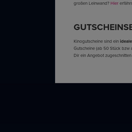
großen Leinwand?
Hier
erfähr
GUTSCHEINSE
Kinogutscheine sind ein
ideal
Gutscheine (ab 50 Stück bzw a
Dir ein Angebot zugeschnitten 