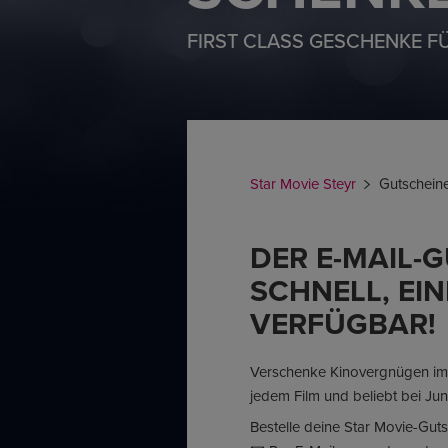
FIRST CLASS GESCHENKE FÜR
Star Movie Steyr
Gutschein
DER E-MAIL-
SCHNELL, EI
VERFÜGBAR!
Verschenke Kinovergnügen im 
jedem Film und beliebt bei Jun
Bestelle deine Star Movie-Gut