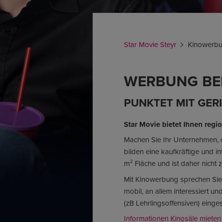
Star Movie Steyr
Kinowerb
WERBUNG BEI
PUNKTET MIT GE
Star Movie bietet Ihnen regi
Machen Sie Ihr Unternehmen, od
bilden eine kaufkräftige und i
m² Fläche und ist daher nicht 
Mit Kinowerbung sprechen Sie d
mobil, an allem interessiert un
(zB Lehrlingsoffensiven) einges
Informationen Kinosäle mieten