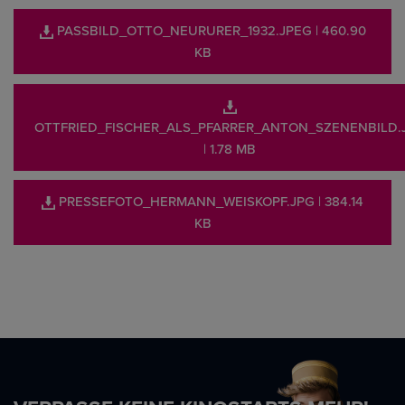
PASSBILD_OTTO_NEURURER_1932.JPEG
| 460.90
KB
OTTFRIED_FISCHER_ALS_PFARRER_ANTON_SZENENBILD.
| 1.78 MB
PRESSEFOTO_HERMANN_WEISKOPF.JPG
| 384.14
KB