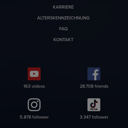
KARRIERE
ALTERSKENNZEICHNUNG
FAQ
KONTAKT
183
videos
32.144
friends
6.582
follower
3.747
follower