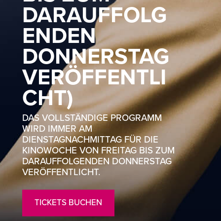
DARAUFFOLG
ENDEN
DONNERSTAG
VERÖFFENTLI
CHT)
DAS VOLLSTÄNDIGE PROGRAMM
WIRD IMMER AM
DIENSTAGNACHMITTAG FÜR DIE
KINOWOCHE VON FREITAG BIS ZUM
DARAUFFOLGENDEN DONNERSTAG
VERÖFFENTLICHT.
TICKETS BUCHEN