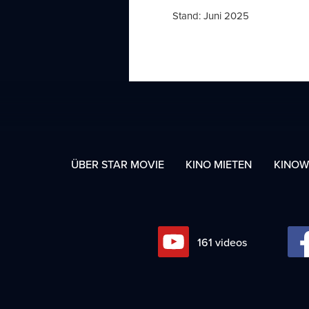
Stand: Juni 2025
ÜBER STAR MOVIE
KINO MIETEN
KINOW
192
videos