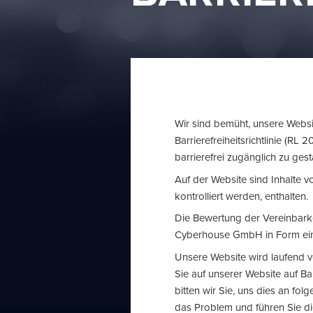
Wir sind bemüht, unsere Websi
Barrierefreiheitsrichtlinie (R
barrierefrei zugänglich zu gest
Auf der Website sind Inhalte vo
kontrolliert werden, enthalten.
Die Bewertung der Vereinbarke
Cyberhouse GmbH in Form eine
Unsere Website wird laufend v
Sie auf unserer Website auf B
bitten wir Sie, uns dies an fol
das Problem und führen Sie d