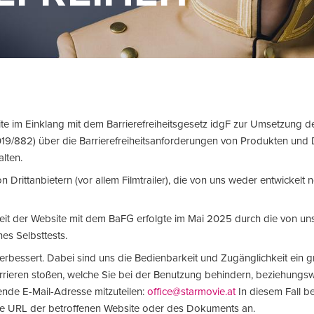
te im Einklang mit dem Barrierefreiheitsgesetz idgF zur Umsetzung 
L 2019/882) über die Barrierefreiheitsanforderungen von Produkten und 
alten.
n Drittanbietern (vor allem Filmtrailer), die von uns weder entwickelt 
it der Website mit dem BaFG erfolgte im Mai 2025 durch die von un
s Selbsttests.
erbessert. Dabei sind uns die Bedienbarkeit und Zugänglichkeit ein g
arrieren stoßen, welche Sie bei der Benutzung behindern, beziehungs
gende E-Mail-Adresse mitzuteilen:
office@starmovie.at
In diesem Fall be
ie URL der betroffenen Website oder des Dokuments an.