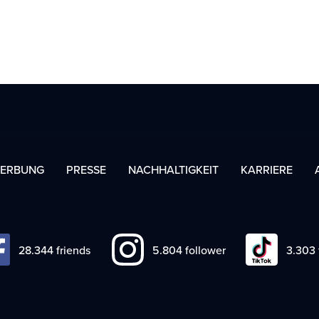
ERBUNG
PRESSE
NACHHALTIGKEIT
KARRIERE
33.686
friends
6.897
follower
3.925