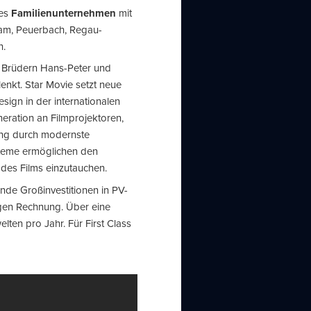
hes
Familienunternehmen
mit
ham, Peuerbach, Regau-
n.
 Brüdern Hans-Peter und
nkt. Star Movie setzt neue
sign in der internationalen
neration an Filmprojektoren,
ng durch modernste
teme ermöglichen den
 des Films einzutauchen.
de Großinvestitionen in PV-
gen Rechnung. Über eine
lten pro Jahr. Für First Class