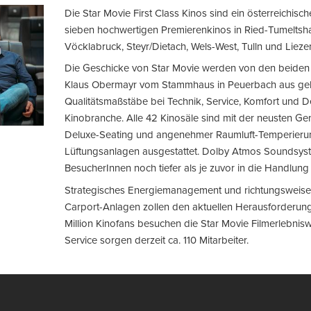
Die Star Movie First Class Kinos sind ein österreichisc
sieben hochwertigen Premierenkinos in Ried-Tumelts
Vöcklabruck, Steyr/Dietach, Wels-West, Tulln und Lieze
Die Geschicke von Star Movie werden von den beiden
Klaus Obermayr vom Stammhaus in Peuerbach aus gele
Qualitätsmaßstäbe bei Technik, Service, Komfort und De
Kinobranche. Alle 42 Kinosäle sind mit der neusten Ge
Deluxe-Seating und angenehmer Raumluft-Temperieru
Lüftungsanlagen ausgestattet. Dolby Atmos Soundsys
BesucherInnen noch tiefer als je zuvor in die Handlung
Strategisches Energiemanagement und richtungsweisen
Carport-Anlagen zollen den aktuellen Herausforderun
Million Kinofans besuchen die Star Movie Filmerlebniswe
Service sorgen derzeit ca. 110 Mitarbeiter.