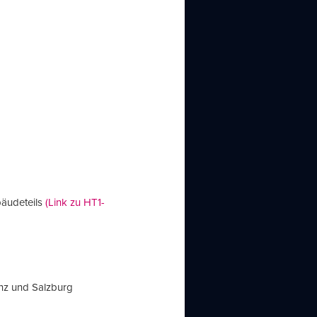
bäudeteils
(Link zu HT1-
nz und Salzburg