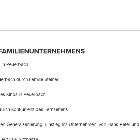
 FAMILIENUNTERNEHMENS
s in Peuerbach
erbach durch Familie Steiner
es Kinos in Peuerbach
urch Konkurrenz des Fernsehens
sen Generalsanierung, Einstieg ins Unternehmen von Hans-Peter un
auf 205 Sitzplätze