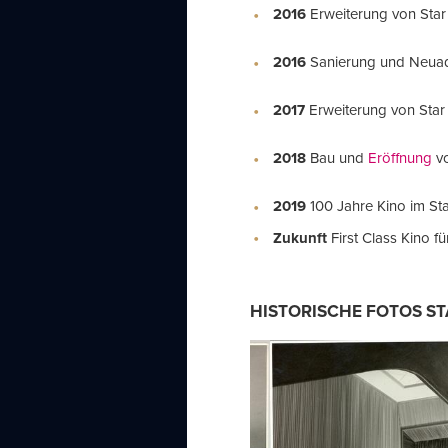
2016
Erweiterung von Star
2016
Sanierung und Neuad
2017
Erweiterung von Star
2018
Bau und
Eröffnung
vo
2019
100 Jahre Kino im S
Zukunft
First Class Kino f
HISTORISCHE FOTOS ST