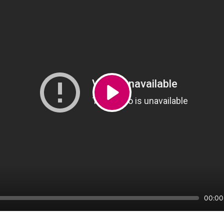
Play
Seek
Curre
00:00
time