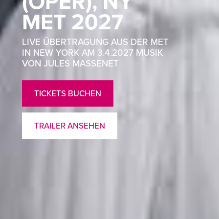
(OPER), NY
MET 2027
LIVE ÜBERTRAGUNG AUS DER MET
IN NEW YORK AM 3.4.2027 MUSIK
VON JULES MASSENET
TICKETS BUCHEN
TRAILER ANSEHEN