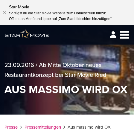
Star Movie
So fügst du die Star Movie Website zum Homescreen hinzu:
Öffne das Menü und tippe auf „Zum Startbildschirm hinzufügen“.
Togg
navig
23.09.2016 / Ab Mitte Oktober neues
Restaurantkonzept bei Star Movie Ried
AUS MASSIMO WIRD OX
Presse
Pressemitteilungen
Aus massimo wird OX