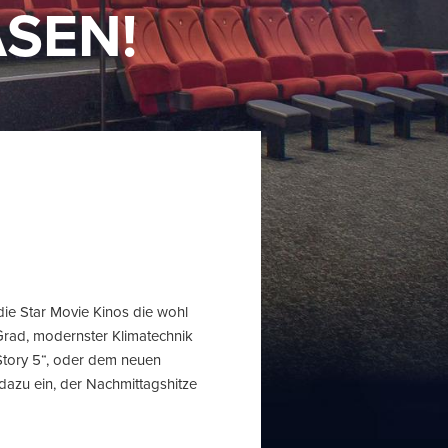
SEN!
ie Star Movie Kinos die wohl
rad, modernster Klimatechnik
Story 5“, oder dem neuen
 dazu ein, der Nachmittagshitze