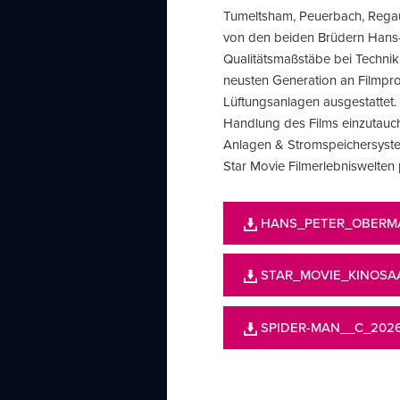
Tumeltsham, Peuerbach, Regau-
von den beiden Brüdern Hans-
Qualitätsmaßstäbe bei Technik,
neusten Generation an Filmpr
Lüftungsanlagen ausgestattet.
Handlung des Films einzutauc
Anlagen & Stromspeichersyste
Star Movie Filmerlebniswelten p
HANS_PETER_OBERMA
STAR_MOVIE_KINOSA
SPIDER-MAN__C_2026