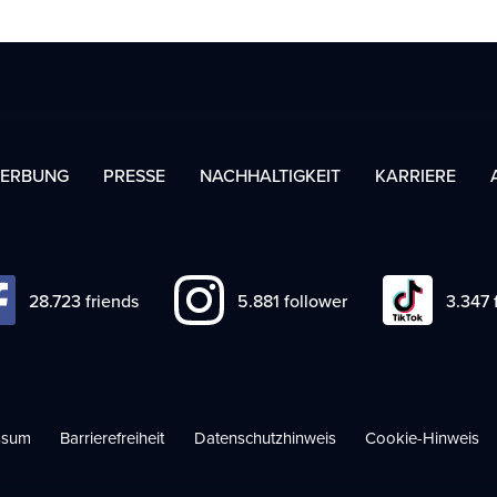
ERBUNG
PRESSE
NACHHALTIGKEIT
KARRIERE
38.783
friends
7.941
follower
4.518
f
ssum
Barrierefreiheit
Datenschutzhinweis
Cookie-Hinweis