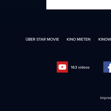
ÜBER STAR MOVIE
KINO MIETEN
KINOW
220
videos
Impre