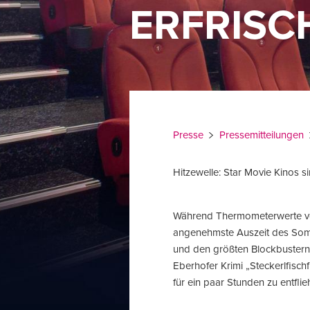
ERFRISC
Presse
Pressemitteilungen
Hitzewelle: Star Movie Kinos s
Während Thermometerwerte von
angenehmste Auszeit des Somm
und den größten Blockbustern
Eberhofer Krimi „Steckerlfischf
für ein paar Stunden zu entflie