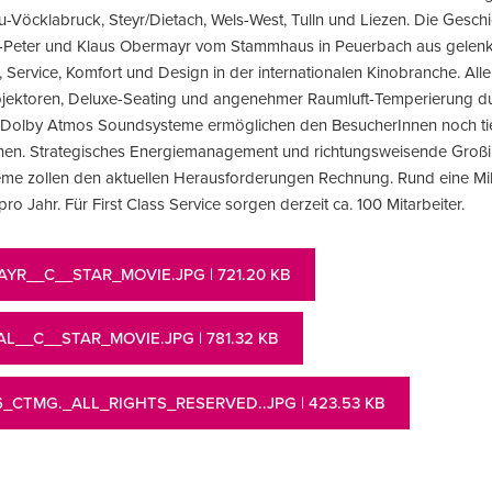
Vöcklabruck, Steyr/Dietach, Wels-West, Tulln und Liezen. Die Gesch
Peter und Klaus Obermayr vom Stammhaus in Peuerbach aus gelenkt.
 Service, Komfort und Design in der internationalen Kinobranche. Alle
ojektoren, Deluxe-Seating und angenehmer Raumluft-Temperierung d
 Dolby Atmos Soundsysteme ermöglichen den BesucherInnen noch tiefe
hen. Strategisches Energiemanagement und richtungsweisende Großin
me zollen den aktuellen Herausforderungen Rechnung. Rund eine Mil
ro Jahr. Für First Class Service sorgen derzeit ca. 100 Mitarbeiter.
YR__C__STAR_MOVIE.JPG
| 721.20 KB
AL__C__STAR_MOVIE.JPG
| 781.32 KB
_CTMG._ALL_RIGHTS_RESERVED..JPG
| 423.53 KB