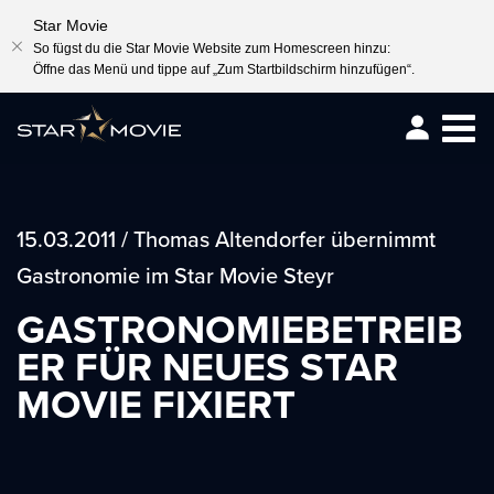
Star Movie
So fügst du die Star Movie Website zum Homescreen hinzu:
Öffne das Menü und tippe auf „Zum Startbildschirm hinzufügen“.
Togg
navig
15.03.2011 / Thomas Altendorfer übernimmt
Gastronomie im Star Movie Steyr
GASTRONOMIEBETREIB
ER FÜR NEUES STAR
MOVIE FIXIERT