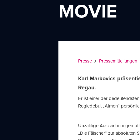
MOVIE
Presse
Pressemitteilungen
Karl Markovics präsenti
Regau.
Er ist einer der bedeutendste
Regiedebut „Atmen“ persönlic
Unzählige Auszeichnungen pfla
„Die Fälscher“ zur absoluten 