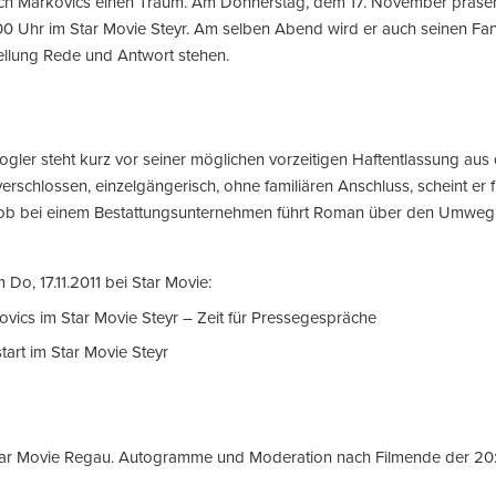
 sich Markovics einen Traum. Am Donnerstag, dem 17. November präsen
00 Uhr im Star Movie Steyr. Am selben Abend wird er auch seinen Fa
ellung Rede und Antwort stehen.
ler steht kurz vor seiner möglichen vorzeitigen Haftentlassung aus 
erschlossen, einzelgängerisch, ohne familiären Anschluss, scheint er f
ob bei einem Bestattungsunternehmen führt Roman über den Umweg T
Do, 17.11.2011 bei Star Movie:
kovics im Star Movie Steyr – Zeit für Pressegespräche
tart im Star Movie Steyr
 Star Movie Regau. Autogramme und Moderation nach Filmende der 20: