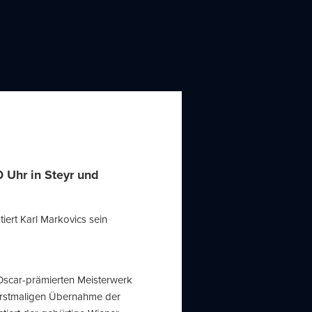
 Uhr in Steyr und
iert Karl Markovics sein
 Oscar-prämierten Meisterwerk
 erstmaligen Übernahme der