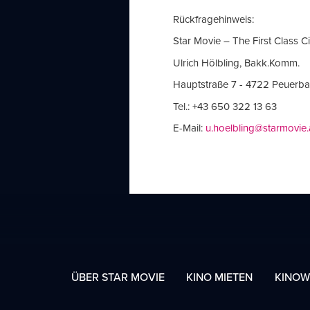
Rückfragehinweis:
Star Movie – The First Class 
Ulrich Hölbling, Bakk.Komm.
Hauptstraße 7 - 4722 Peuerb
Tel.: +43 650 322 13 63
E-Mail:
u.hoelbling@starmovie.
ÜBER STAR MOVIE
KINO MIETEN
KINOW