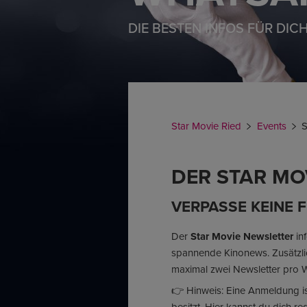
DIE BESTEN INFOS FÜR DICH
Star Movie Ried
Events
S
DER STAR MO
VERPASSE KEINE F
Der
Star Movie Newsletter
in
spannende Kinonews. Zusätzlich
maximal zwei Newsletter pro 
👉 Hinweis: Eine Anmeldung ist
besitzt. Hier kannst du dich reg