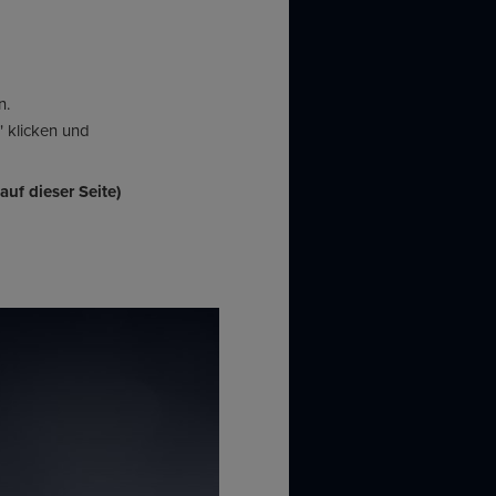
n.
" klicken und
uf dieser Seite)