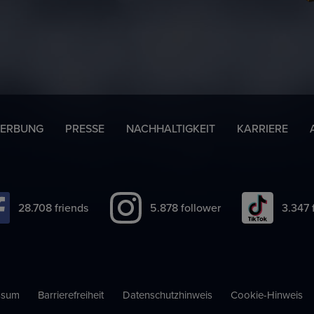
ERBUNG
PRESSE
NACHHALTIGKEIT
KARRIERE
39.371
friends
8.061
follower
4.587
ssum
Barrierefreiheit
Datenschutzhinweis
Cookie-Hinweis