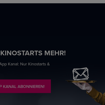
 KINOSTARTS MEHR!
pp Kanal: Nur Kinostarts &
P KANAL ABONNIEREN!