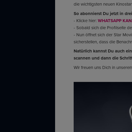
die wichtigsten neuen Kinosta
So abonnierst Du jetzt in dr
- Klicke hier:
WHATSAPP KAN
- Sobald sich die Profilseite 
- Nun öffnet sich der Star Mo
sicherstellen, dass die Benach
Natürlich kannst Du auch ein
scannen und dann die Schrit
Wir freuen uns Dich in unsere