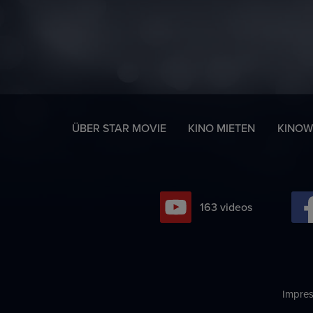
ÜBER STAR MOVIE
KINO MIETEN
KINOW
224
videos
Impre