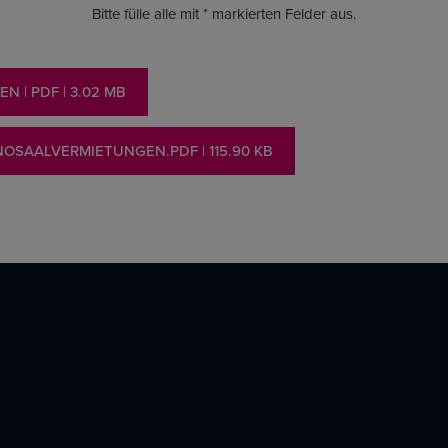
Bitte fülle alle mit * markierten Felder aus.
TEN
| PDF
| 3.02 MB
NOSAALVERMIETUNGEN.PDF
| 115.90 KB