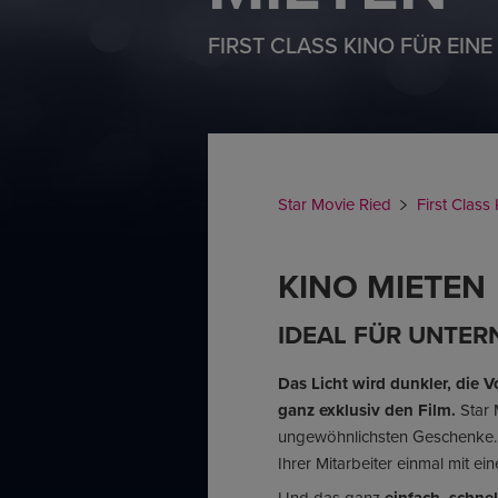
FIRST CLASS KINO FÜR EINE 
Star Movie Ried
First Class
KINO MIETEN
IDEAL FÜR UNTE
Das Licht wird dunkler, die 
ganz exklusiv den Film.
Star 
ungewöhnlichsten Geschenke. 
Ihrer Mitarbeiter einmal mit e
Und das ganz