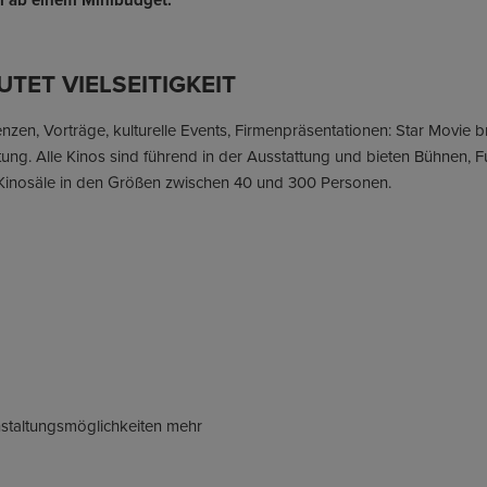
ll ab einem Minibudget.
TET VIELSEITIGKEIT
zen, Vorträge, kulturelle Events, Firmenpräsentationen: Star Movie b
tung. Alle Kinos sind führend in der Ausstattung und bieten Bühnen, 
Kinosäle in den Größen zwischen 40 und 300 Personen.
anstaltungsmöglichkeiten mehr