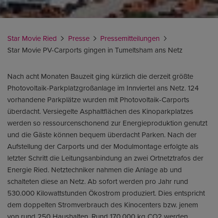
Star Movie Ried
Presse
Pressemitteilungen
Star Movie PV-Carports gingen in Tumeltsham ans Netz
Nach acht Monaten Bauzeit ging kürzlich die derzeit größte
Photovoltaik-Parkplatzgroßanlage im Innviertel ans Netz. 124
vorhandene Parkplätze wurden mit Photovoltaik-Carports
überdacht. Versiegelte Asphaltflächen des Kinoparkplatzes
werden so ressourcenschonend zur Energieproduktion genutzt
und die Gäste können bequem überdacht Parken. Nach der
Aufstellung der Carports und der Modulmontage erfolgte als
letzter Schritt die Leitungsanbindung an zwei Ortnetztrafos der
Energie Ried. Netztechniker nahmen die Anlage ab und
schalteten diese an Netz. Ab sofort werden pro Jahr rund
530.000 Kilowattstunden Ökostrom produziert. Dies entspricht
dem doppelten Stromverbrauch des Kinocenters bzw. jenem
von rund 250 Haushalten. Rund 170.000 kg CO2 werden