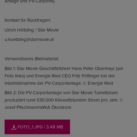
Anlage und PV-Carports).
Kontakt für Rückfragen:
Ulrich Hölbling / Star Movie
u.hoelbling@starmovie.at
Verwendbares Bildmaterial:
Bild 1: Star Movie Geschäftsführer Hans Peter Obermayr (am
Foto links) und Energie Ried CEO Fritz Pöttinger bei der
Inbetriebnahme der PV-Carportanlage. © Energie Ried
Bild 2: Die PV-Carportanlage von Star Movie Tumeltsham
produziert rund 530.000 Kilowattstunden Strom pro Jahr. ©
Josef Pitschmann\WKA Ökostrom
FOTO_1.JPG
| 3.48 MB