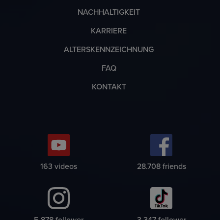
NACHHALTIGKEIT
KARRIERE
ALTERSKENNZEICHNUNG
FAQ
KONTAKT
186
videos
32.780
friends
6.712
follower
3.821
follower