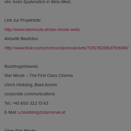
vlnr. beim Spatenstich in Wels-West.
Link zur Projektsite:
http://www.starmovie.at/star-movie-wels/
Aktuelle Baufotos:
http://www.flickr.com/photos/starmovie/sets/72157633163793040/
Rückfragehinweis:
Star Movie – The First Class Cinema
Ulrich Hölbling, Bakk.Komm.
corporate communications
Tel.: +43 650 322 13 63
E-Mail:
u.hoelbling@starmovie.at
Über Star Movie