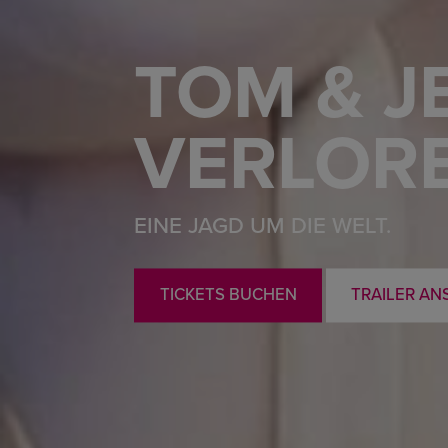
TOM & J
VERLOR
EINE JAGD UM DIE WELT.
TICKETS BUCHEN
TRAILER AN